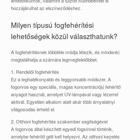
antibiotikumok, valamint a túlzott fluoridbevitel is
hozzájárulhat az elszíneződéshez.
Milyen típusú fogfehérítési
lehetőségek közül választhatunk?
A fogfehérítésnek többféle módja létezik, és mindenki
megtalálhatja a számára legmegfelelőbbet.
1. Rendelői fogfehérítés
Ez a leghatékonyabb és leggyorsabb módszer. A
fogorvos egy speciális, magas koncentrációjú fehérítő
anyagot használ, amelyet UV-lámpával vagy lézerrel
aktivál. Egyetlen alkalom alatt akár több árnyalatnyi
világosodás érhető el.
2. Otthoni fogfehérítés szakember segítségével
A fogorvos által készített egyedi fogsínnel történik,
amelybe fehérítő gélt kell helyezni. Az otthoni kezelés