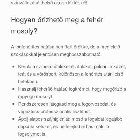
színváltozását belső okok idézték elő.
Hogyan őrizhető meg a fehér
mosoly?
A fogfehérítés hatása nem tart örökké, de a megfelelő
szokásokkal jelentősen meghosszabbítható.
Kerüld a színező ételeket és italokat, például a kávét,
teát és a vörösbort, különösen a fehérítés utáni első
hetekben.
Használj fehérítő hatású fogkrémet, hogy megőrizd a
ragyogó mosolyt.
Rendszeresen látogasd meg a fogorvosodat, és
végeztess professzionális tisztítást.
Ápolj alapos szájhigiéniát: mosd a fogaidat legalább
naponta kétszer, és ne felejtsd el használni a
fogselymet is.