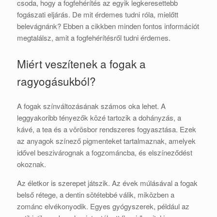
csoda, hogy a fogfehérítés az egyik legkeresettebb
fogászati eljárás. De mit érdemes tudni róla, mielőtt
belevágnánk? Ebben a cikkben minden fontos információt
megtalálsz, amit a fogfehérítésről tudni érdemes.
Miért veszítenek a fogak a
ragyogásukból?
A fogak színváltozásának számos oka lehet. A
leggyakoribb tényezők közé tartozik a dohányzás, a
kávé, a tea és a vörösbor rendszeres fogyasztása. Ezek
az anyagok színező pigmenteket tartalmaznak, amelyek
idővel beszivárognak a fogzománcba, és elszíneződést
okoznak.
Az életkor is szerepet játszik. Az évek múlásával a fogak
belső rétege, a dentin sötétebbé válik, miközben a
zománc elvékonyodik. Egyes gyógyszerek, például az