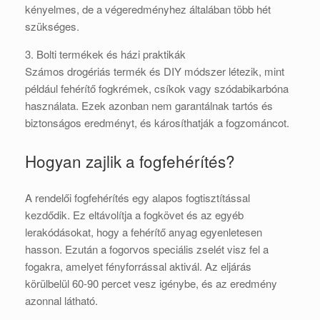
kényelmes, de a végeredményhez általában több hét
szükséges.
3. Bolti termékek és házi praktikák
Számos drogériás termék és DIY módszer létezik, mint
például fehérítő fogkrémek, csíkok vagy szódabikarbóna
használata. Ezek azonban nem garantálnak tartós és
biztonságos eredményt, és károsíthatják a fogzománcot.
Hogyan zajlik a fogfehérítés?
A rendelői fogfehérítés egy alapos fogtisztítással
kezdődik. Ez eltávolítja a fogkövet és az egyéb
lerakódásokat, hogy a fehérítő anyag egyenletesen
hasson. Ezután a fogorvos speciális zselét visz fel a
fogakra, amelyet fényforrással aktivál. Az eljárás
körülbelül 60-90 percet vesz igénybe, és az eredmény
azonnal látható.