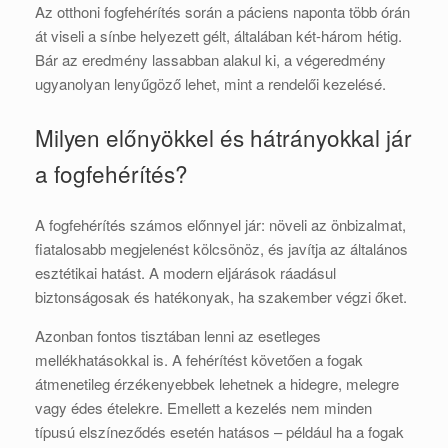
Az otthoni fogfehérítés során a páciens naponta több órán
át viseli a sínbe helyezett gélt, általában két-három hétig.
Bár az eredmény lassabban alakul ki, a végeredmény
ugyanolyan lenyűgöző lehet, mint a rendelői kezelésé.
Milyen előnyökkel és hátrányokkal jár
a fogfehérítés?
A fogfehérítés számos előnnyel jár: növeli az önbizalmat,
fiatalosabb megjelenést kölcsönöz, és javítja az általános
esztétikai hatást. A modern eljárások ráadásul
biztonságosak és hatékonyak, ha szakember végzi őket.
Azonban fontos tisztában lenni az esetleges
mellékhatásokkal is. A fehérítést követően a fogak
átmenetileg érzékenyebbek lehetnek a hidegre, melegre
vagy édes ételekre. Emellett a kezelés nem minden
típusú elszíneződés esetén hatásos – például ha a fogak