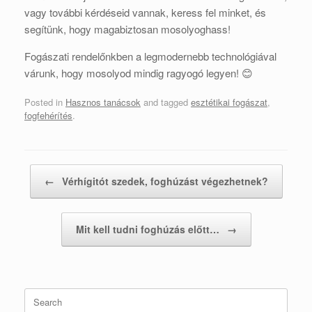
vagy további kérdéseid vannak, keress fel minket, és
segítünk, hogy magabiztosan mosolyoghass!
Fogászati rendelőnkben a legmodernebb technológiával
várunk, hogy mosolyod mindig ragyogó legyen! 😊
Posted in
Hasznos tanácsok
and tagged
esztétikai fogászat
,
fogfehérítés
.
Post navigation
←
Vérhígitót szedek, foghúzást végezhetnek?
Mit kell tudni foghúzás előtt…
→
Search
for: