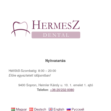
Skip
to
content
Nyitvatartás
Hétfőtől-Szombatig: 8:00 – 20:00
Előre egyeztetett időpontban!
9400 Sopron, Heimler Károly u. 10. 1. emelet 1. ajtó
Telefon
:
+36-20/232-0080
Magyar
Deutsch
English
Русский