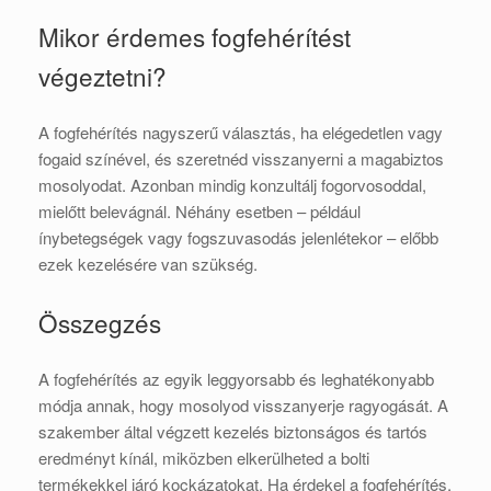
Mikor érdemes fogfehérítést
végeztetni?
A fogfehérítés nagyszerű választás, ha elégedetlen vagy
fogaid színével, és szeretnéd visszanyerni a magabiztos
mosolyodat. Azonban mindig konzultálj fogorvosoddal,
mielőtt belevágnál. Néhány esetben – például
ínybetegségek vagy fogszuvasodás jelenlétekor – előbb
ezek kezelésére van szükség.
Összegzés
A fogfehérítés az egyik leggyorsabb és leghatékonyabb
módja annak, hogy mosolyod visszanyerje ragyogását. A
szakember által végzett kezelés biztonságos és tartós
eredményt kínál, miközben elkerülheted a bolti
termékekkel járó kockázatokat. Ha érdekel a fogfehérítés,