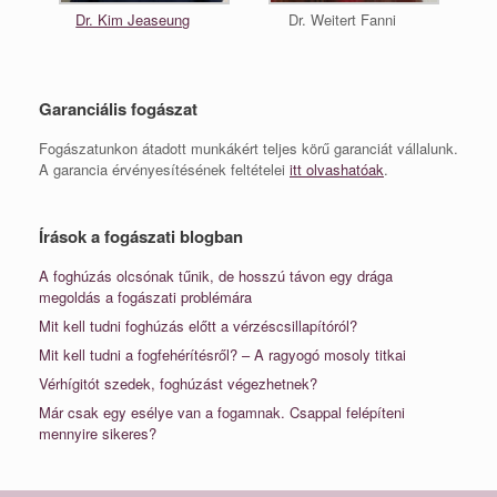
Dr. Kim Jeaseung
Dr. Weitert Fanni
Garanciális fogászat
Fogászatunkon átadott munkákért teljes körű garanciát vállalunk.
A garancia érvényesítésének feltételei
itt olvashatóak
.
Írások a fogászati blogban
A foghúzás olcsónak tűnik, de hosszú távon egy drága
megoldás a fogászati problémára
Mit kell tudni foghúzás előtt a vérzéscsillapítóról?
Mit kell tudni a fogfehérítésről? – A ragyogó mosoly titkai
Vérhígitót szedek, foghúzást végezhetnek?
Már csak egy esélye van a fogamnak. Csappal felépíteni
mennyire sikeres?