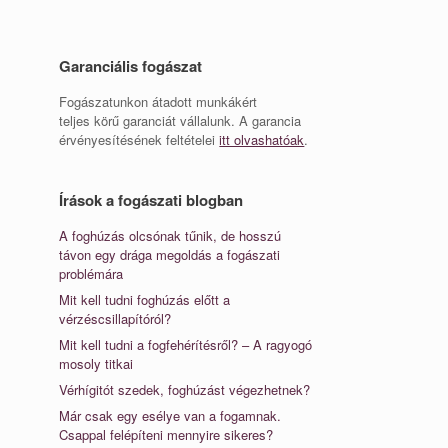
Garanciális fogászat
Fogászatunkon átadott munkákért
teljes körű garanciát vállalunk. A garancia
érvényesítésének feltételei
itt olvashatóak
.
Írások a fogászati blogban
A foghúzás olcsónak tűnik, de hosszú
távon egy drága megoldás a fogászati
problémára
Mit kell tudni foghúzás előtt a
vérzéscsillapítóról?
Mit kell tudni a fogfehérítésről? – A ragyogó
mosoly titkai
Vérhígitót szedek, foghúzást végezhetnek?
Már csak egy esélye van a fogamnak.
Csappal felépíteni mennyire sikeres?