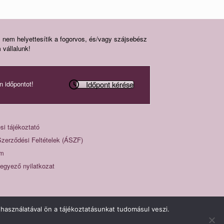
s nem helyettesítik a fogorvos, és/vagy szájsebész
 vállalunk!
Időpont kérése
n időpontot!
si tájékoztató
Szerződési Feltételek (ÁSZF)
um
eegyező nyilatkozat
használatával ön a tájékoztatásunkat tudomásul veszi.