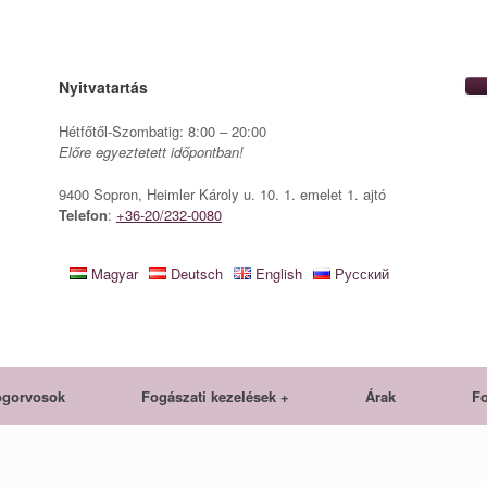
Nyitvatartás
Hétfőtől-Szombatig: 8:00 – 20:00
Előre egyeztetett időpontban!
9400 Sopron, Heimler Károly u. 10. 1. emelet 1. ajtó
Telefon
:
+36-20/232-0080
Magyar
Deutsch
English
Русский
ogorvosok
Fogászati kezelések +
Árak
Fo