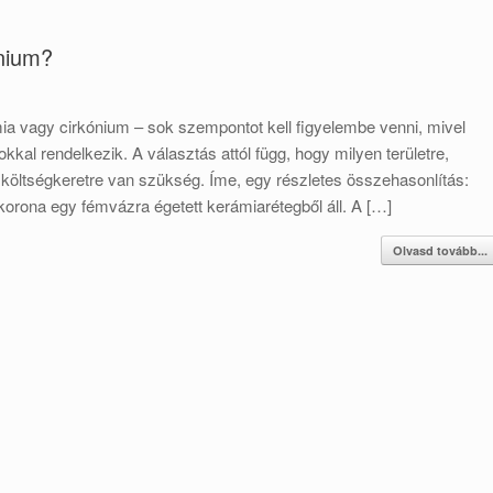
nium?
ia vagy cirkónium – sok szempontot kell figyelembe venni, mivel
al rendelkezik. A választás attól függ, hogy milyen területre,
s költségkeretre van szükség. Íme, egy részletes összehasonlítás:
rona egy fémvázra égetett kerámiarétegből áll. A […]
Olvasd tovább...