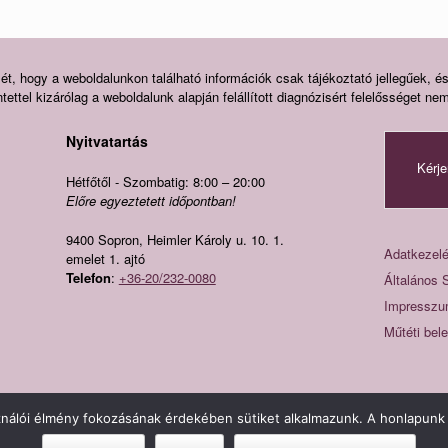
ét, hogy a weboldalunkon található információk csak tájékoztató jellegűek, é
ettel kizárólag a weboldalunk alapján felállított diagnózisért felelősséget nem
Nyitvatartás
Kérje
Hétfőtől - Szombatig: 8:00 – 20:00
Előre egyeztetett időpontban!
9400 Sopron, Heimler Károly u. 10. 1.
Adatkezelé
emelet 1. ajtó
Telefon
:
+36-20/232-0080
Általános 
Impressz
Műtéti bel
Fogászat, fogorvosi rendelő Sopron - Hermesz Dental © 2026
ználói élmény fokozásának érdekében sütiket alkalmazunk. A honlapunk 