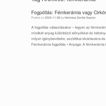
Fogpótlás: Fémkerámia vagy Cirkó
Posted on
2024-11-08
by
Hermesz Dental Sopron
A fogpótlás választásakor – legyen az fémkerám
mindkét anyag különböző előnyökkel és hátrányokk
milyen igénybevételre, esztétikai elvárásokra é
Fémkerámia fogpótlás • Anyaga: A fémkerámia ko