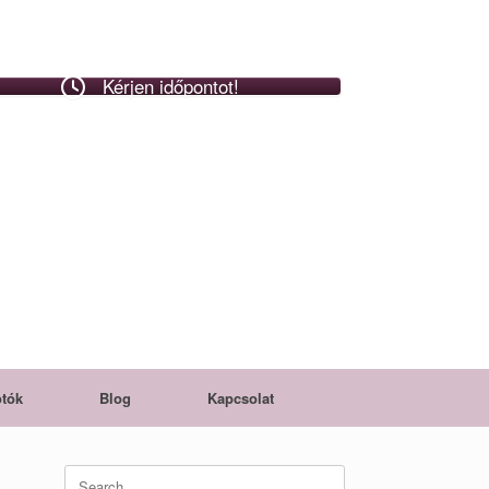
Kérjen időpontot!
tók
Blog
Kapcsolat
Search