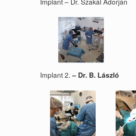
Implant – Dr. Szakál Adorján
Implant 2.
– Dr. B. László