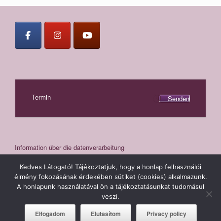
Termin
Senden
Information über die datenverarbeitung
Kedves Látogató! Tájékoztatjuk, hogy a honlap felhasználói
élmény fokozásának érdekében sütiket (cookies) alkalmazunk.
A honlapunk használatával ön a tájékoztatásunkat tudomásul
Zahnklinik Sopron - Hermesz Dental © 2026
veszi.
Elfogadom
Elutasítom
Privacy policy
Ein Theme von
SiteOrigin