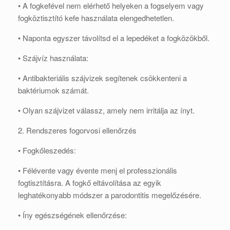
• A fogkefével nem elérhető helyeken a fogselyem vagy
fogköztisztító kefe használata elengedhetetlen.
• Naponta egyszer távolítsd el a lepedéket a fogközökből.
• Szájvíz használata:
• Antibakteriális szájvizek segítenek csökkenteni a
baktériumok számát.
• Olyan szájvizet válassz, amely nem irritálja az ínyt.
2. Rendszeres fogorvosi ellenőrzés
• Fogkőleszedés:
• Félévente vagy évente menj el professzionális
fogtisztításra. A fogkő eltávolítása az egyik
leghatékonyabb módszer a parodontitis megelőzésére.
• Íny egészségének ellenőrzése: