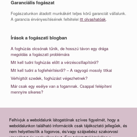
Garanciális fogászat
Fogászatunkon átadott munkákért teljes körű garanciát vállalunk.
A garancia érvényesítésének feltételei
itt olvashatóak
.
Írások a fogászati blogban
A foghúzás olcsónak tűnik, de hosszú távon egy drága
megoldás a fogászati problémára
Mit kell tudni foghúzás előtt a vérzéscsillapítóról?
Mit kell tudni a fogfehérítésről? – A ragyogó mosoly titkai
Vérhígitót szedek, foghúzást végezhetnek?
Már csak egy esélye van a fogamnak. Csappal felépíteni
mennyire sikeres?
Felhívjuk a weboldalunk látogatóinak szíves figyelmét, hogy a
weboldalunkon található információk csak tájékoztató jellegűek, és
nem helyettesítik a fogorvos, és/vagy szájsebész szakorvosi