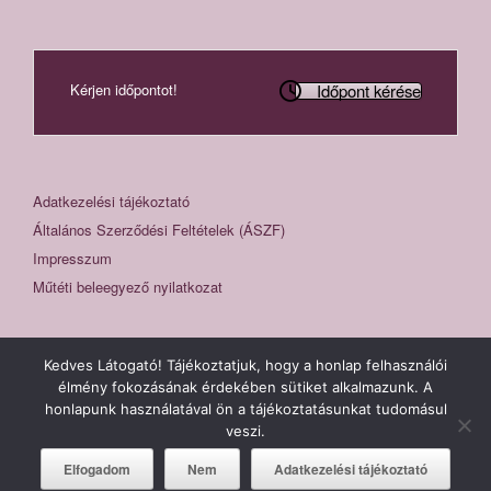
Időpont kérése
Kérjen időpontot!
Adatkezelési tájékoztató
Általános Szerződési Feltételek (ÁSZF)
Impresszum
Műtéti beleegyező nyilatkozat
Kedves Látogató! Tájékoztatjuk, hogy a honlap felhasználói
élmény fokozásának érdekében sütiket alkalmazunk. A
honlapunk használatával ön a tájékoztatásunkat tudomásul
Fogászat, fogorvosi rendelő Sopron - Hermesz Dental © 2026
veszi.
Elfogadom
Nem
Adatkezelési tájékoztató
A
SiteOrigin
Theme