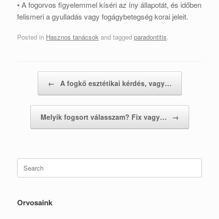
• A fogorvos figyelemmel kíséri az íny állapotát, és időben
felismeri a gyulladás vagy fogágybetegség korai jeleit.
Posted in
Hasznos tanácsok
and tagged
paradontitis
.
Post navigation
←
A fogkő esztétikai kérdés, vagy…
Melyik fogsort válasszam? Fix vagy…
→
Search
for:
Orvosaink