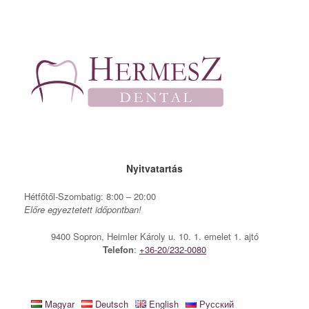
Skip
to
content
Nyitvatartás
Hétfőtől-Szombatig: 8:00 – 20:00
Előre egyeztetett időpontban!
9400 Sopron, Heimler Károly u. 10. 1. emelet 1. ajtó
Telefon
:
+36-20/232-0080
Magyar
Deutsch
English
Русский