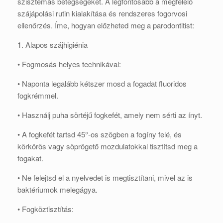
szisztémás betegségeket. A legfontosabb a megfelelő
szájápolási rutin kialakítása és rendszeres fogorvosi
ellenőrzés. Íme, hogyan előzheted meg a parodontitist:
1. Alapos szájhigiénia
• Fogmosás helyes technikával:
• Naponta legalább kétszer mosd a fogadat fluoridos
fogkrémmel.
• Használj puha sörtéjű fogkefét, amely nem sérti az ínyt.
• A fogkefét tartsd 45°-os szögben a fogíny felé, és
körkörös vagy söprögető mozdulatokkal tisztítsd meg a
fogakat.
• Ne felejtsd el a nyelvedet is megtisztítani, mivel az is
baktériumok melegágya.
• Fogköztisztítás: