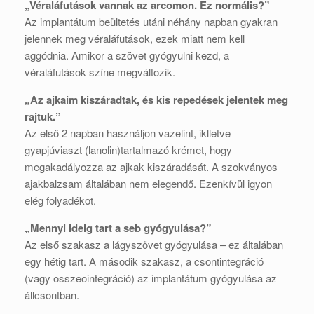
„Véraláfutások vannak az arcomon. Ez normális?”
Az implantátum beültetés utáni néhány napban gyakran
jelennek meg véraláfutások, ezek miatt nem kell
aggódnia. Amikor a szövet gyógyulni kezd, a
véraláfutások színe megváltozik.
„Az ajkaim kiszáradtak, és kis repedések jelentek meg
rajtuk.”
Az első 2 napban használjon vazelint, iklletve
gyapjúviaszt (lanolin)tartalmazó krémet, hogy
megakadályozza az ajkak kiszáradását. A szokványos
ajakbalzsam általában nem elegendő. Ezenkívül igyon
elég folyadékot.
„Mennyi ideig tart a seb gyógyulása?”
Az első szakasz a lágyszövet gyógyulása – ez általában
egy hétig tart. A második szakasz, a csontintegráció
(vagy osszeointegráció) az implantátum gyógyulása az
állcsontban.