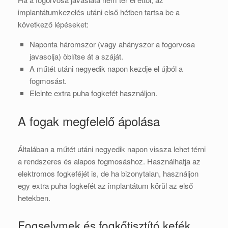
implantátumkezelés utáni első hétben tartsa be a
következő lépéseket:
Naponta háromszor (vagy ahányszor a fogorvosa
javasolja) öblítse át a száját.
A műtét utáni negyedik napon kezdje el újból a
fogmosást.
Eleinte extra puha fogkefét használjon.
A fogak megfelelő ápolása
Általában a műtét utáni negyedik napon vissza lehet térni
a rendszeres és alapos fogmosáshoz. Használhatja az
elektromos fogkeféjét is, de ha bizonytalan, használjon
egy extra puha fogkefét az implantátum körül az első
hetekben.
Fogselymek és fogkőtisztító kefék