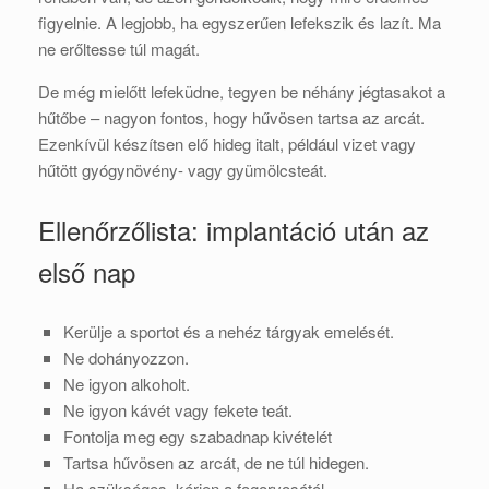
figyelnie. A legjobb, ha egyszerűen lefekszik és lazít. Ma
ne erőltesse túl magát.
De még mielőtt lefeküdne, tegyen be néhány jégtasakot a
hűtőbe – nagyon fontos, hogy hűvösen tartsa az arcát.
Ezenkívül készítsen elő hideg italt, például vizet vagy
hűtött gyógynövény- vagy gyümölcsteát.
Ellenőrzőlista: implantáció után az
első nap
Kerülje a sportot és a nehéz tárgyak emelését.
Ne dohányozzon.
Ne igyon alkoholt.
Ne igyon kávét vagy fekete teát.
Fontolja meg egy szabadnap kivételét
Tartsa hűvösen az arcát, de ne túl hidegen.
Ha szükséges, kérjen a fogorvosától