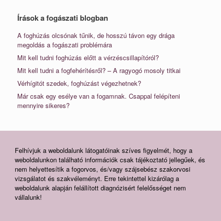
Írások a fogászati blogban
A foghúzás olcsónak tűnik, de hosszú távon egy drága
megoldás a fogászati problémára
Mit kell tudni foghúzás előtt a vérzéscsillapítóról?
Mit kell tudni a fogfehérítésről? – A ragyogó mosoly titkai
Vérhígitót szedek, foghúzást végezhetnek?
Már csak egy esélye van a fogamnak. Csappal felépíteni
mennyire sikeres?
Felhívjuk a weboldalunk látogatóinak szíves figyelmét, hogy a
weboldalunkon található információk csak tájékoztató jellegűek, és
nem helyettesítik a fogorvos, és/vagy szájsebész szakorvosi
vizsgálatot és szakvéleményt. Erre tekintettel kizárólag a
weboldalunk alapján felállított diagnózisért felelősséget nem
vállalunk!