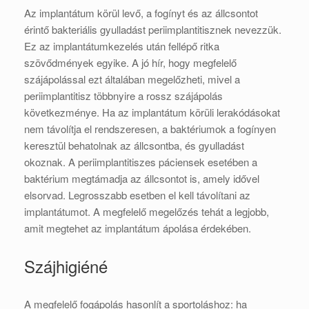
Az implantátum körül levő, a fogínyt és az állcsontot
érintő bakteriális gyulladást periimplantitisznek nevezzük.
Ez az implantátumkezelés után fellépő ritka
szövődmények egyike. A jó hír, hogy megfelelő
szájápolással ezt általában megelőzheti, mivel a
periimplantitisz többnyire a rossz szájápolás
következménye. Ha az implantátum körüli lerakódásokat
nem távolítja el rendszeresen, a baktériumok a fogínyen
keresztül behatolnak az állcsontba, és gyulladást
okoznak. A periimplantitiszes páciensek esetében a
baktérium megtámadja az állcsontot is, amely idővel
elsorvad. Legrosszabb esetben el kell távolítani az
implantátumot. A megfelelő megelőzés tehát a legjobb,
amit megtehet az implantátum ápolása érdekében.
Szájhigiéné
A megfelelő fogápolás hasonlít a sportoláshoz: ha