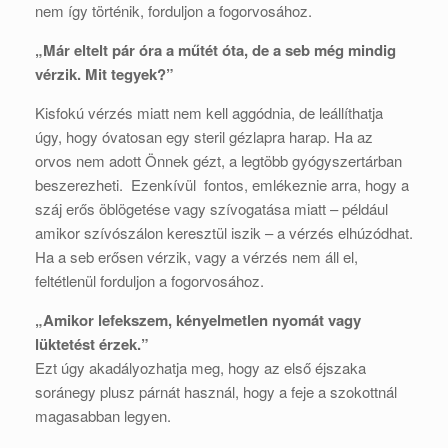
nem így történik, forduljon a fogorvosához.
„Már eltelt pár óra a műtét óta, de a seb még mindig
vérzik. Mit tegyek?”
Kisfokú vérzés miatt nem kell aggódnia, de leállíthatja
úgy, hogy óvatosan egy steril gézlapra harap. Ha az
orvos nem adott Önnek gézt, a legtöbb gyógyszertárban
beszerezheti. Ezenkívül fontos, emlékeznie arra, hogy a
száj erős öblögetése vagy szívogatása miatt – például
amikor szívószálon keresztül iszik – a vérzés elhúzódhat.
Ha a seb erősen vérzik, vagy a vérzés nem áll el,
feltétlenül forduljon a fogorvosához.
„Amikor lefekszem, kényelmetlen nyomát vagy
lüktetést érzek.”
Ezt úgy akadályozhatja meg, hogy az első éjszaka
soránegy plusz párnát használ, hogy a feje a szokottnál
magasabban legyen.