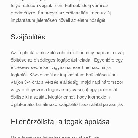
folyamatosan végzik, nem kell sok ideig várni az
eredményre. És megéri az erőfeszítés, mert az új
implantátum jelentősen növeli az életminőségét.
Szájöblítés
Az implantátumkezelés utáni első néhány napban a száj
öblítése az elsődleges fogápolási feladat. Egyenlőre egy
érzékeny sebre kell vigyáznia, ezért ne használjon
fogkefét. Közvetlenül az implantátum beültetése után
várjon 3-4 órát a vérzés elállásáig, majd napi háromszor
vagy ahányszor a fogorvosa javasolja) egy percen át
öblítse ki a száját. Megtörténhet, hogy klórhexidin-
diglukonátot tartalmazó szájöblítő használatát javasolják.
Ellenőrzőlista: a fogak ápolása
Ha a fogorvosa javaslata nem tér el ettől, az