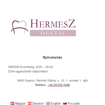
Skip
to
content
Nyitvatartás
Hétfőtől-Szombatig: 8:00 – 20:00
Előre egyeztetett időpontban!
9400 Sopron, Heimler Károly u. 10. 1. emelet 1. ajtó
Telefon
:
+36-20/232-0080
Magyar
Deutsch
English
Русский