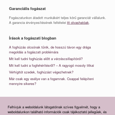
Garanciális fogászat
Fogászatunkon átadott munkákért teljes körű garanciát vállalunk.
A garancia érvényesítésének feltételei
itt olvashatóak
.
Írások a fogászati blogban
A foghúzás olcsónak tűnik, de hosszú távon egy drága
megoldás a fogászati problémára
Mit kell tudni foghúzás előtt a vérzéscsillapítóról?
Mit kell tudni a fogfehérítésről? – A ragyogó mosoly titkai
Vérhígitót szedek, foghúzást végezhetnek?
Már csak egy esélye van a fogamnak. Csappal felépíteni
mennyire sikeres?
Felhívjuk a weboldalunk látogatóinak szíves figyelmét, hogy a
weboldalunkon található információk csak tájékoztató jellegűek, és