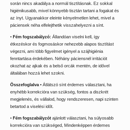
során nincs akadálya a normál tisztításnak. Ez sokkal
higiénikusabb, mivel könnyebb tisztán tartani a fogakat és
az ínyt. Ugyanakkor eleinte kényelmetlen lehet, mivel a
páciensek néha elfelejthetik visszahelyezni a sínt.
•
Fém fogszabályzó:
Állandóan viselni kell, így
étkezéskor és fogmosáskor nehezebb alapos tisztítást
végezni, ami több figyelmet igényel a szájhigiénia
fenntartása érdekében. Néhány páciensnél irritációt
okozhat az ajkak és a belső orcák mentén, de idővel
általában hozzá lehet szokni.
Összefoglalva
• Átlátszó sínt érdemes választani, ha
enyhébb korrekcióra van szükség, fontos a diszkrét
megjelenés, és vállalod, hogy rendszeresen, napi szinten
betartod a viselési időt.
•
Fém fogszabályzót
ajánlott választani, ha súlyosabb
korrekcióra van szükséged, Mindenképpen érdemes