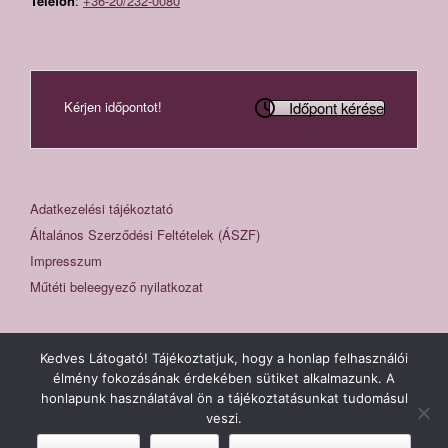
Telefon
:
+36-20/232-0080
Időpont kérése
Kérjen időpontot!
Adatkezelési tájékoztató
Általános Szerződési Feltételek (ÁSZF)
Impresszum
Műtéti beleegyező nyilatkozat
Kedves Látogató! Tájékoztatjuk, hogy a honlap felhasználói
élmény fokozásának érdekében sütiket alkalmazunk. A
honlapunk használatával ön a tájékoztatásunkat tudomásul
Fogászat, fogorvosi rendelő Sopron - Hermesz Dental © 2026
veszi.