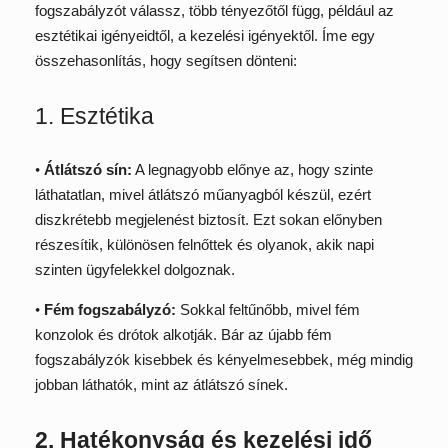
fogszabályzót válassz, több tényezőtől függ, például az
esztétikai igényeidtől, a kezelési igényektől. Íme egy
összehasonlítás, hogy segítsen dönteni:
1. Esztétika
•
Átlátszó sín:
A legnagyobb előnye az, hogy szinte
láthatatlan, mivel átlátszó műanyagból készül, ezért
diszkrétebb megjelenést biztosít. Ezt sokan előnyben
részesítik, különösen felnőttek és olyanok, akik napi
szinten ügyfelekkel dolgoznak.
•
Fém fogszabályzó:
Sokkal feltűnőbb, mivel fém
konzolok és drótok alkotják. Bár az újabb fém
fogszabályzók kisebbek és kényelmesebbek, még mindig
jobban láthatók, mint az átlátszó sínek.
2. Hatékonyság és kezelési idő