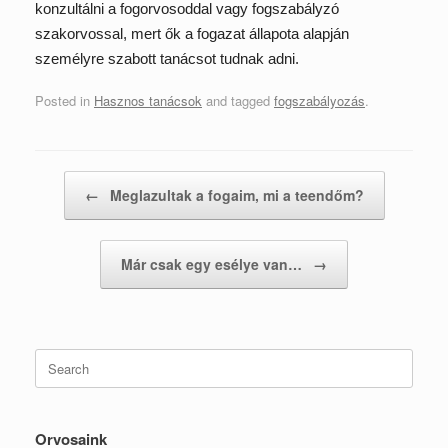
konzultálni a fogorvosoddal vagy fogszabályzó
szakorvossal, mert ők a fogazat állapota alapján
személyre szabott tanácsot tudnak adni.
Posted in
Hasznos tanácsok
and tagged
fogszabályozás
.
Post navigation
←
Meglazultak a fogaim, mi a teendőm?
Már csak egy esélye van…
→
Search
for:
Orvosaink