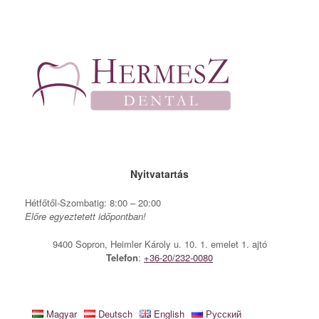
Skip
to
content
Nyitvatartás
Hétfőtől-Szombatig: 8:00 – 20:00
Előre egyeztetett időpontban!
9400 Sopron, Heimler Károly u. 10. 1. emelet 1. ajtó
Telefon
:
+36-20/232-0080
Magyar
Deutsch
English
Русский