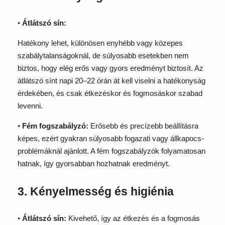
•
Átlátszó sín:
Hatékony lehet, különösen enyhébb vagy közepes
szabálytalanságoknál, de súlyosabb esetekben nem
biztos, hogy elég erős vagy gyors eredményt biztosít. Az
átlátszó sínt napi 20–22 órán át kell viselni a hatékonyság
érdekében, és csak étkezéskor és fogmosáskor szabad
levenni.
•
Fém fogszabályzó:
Erősebb és precízebb beállításra
képes, ezért gyakran súlyosabb fogazati vagy állkapocs-
problémáknál ajánlott. A fém fogszabályzók folyamatosan
hatnak, így gyorsabban hozhatnak eredményt.
3. Kényelmesség és higiénia
•
Átlátszó sín:
Kivehető, így az étkezés és a fogmosás