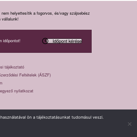
s nem helyettesítik a fogorvos, és/vagy szájsebész
 vállalunk!
Időpont kérése
n időpontot!
si tájékoztató
Szerződési Feltételek (ÁSZF)
um
eegyező nyilatkozat
használatával ön a tájékoztatásunkat tudomásul veszi.