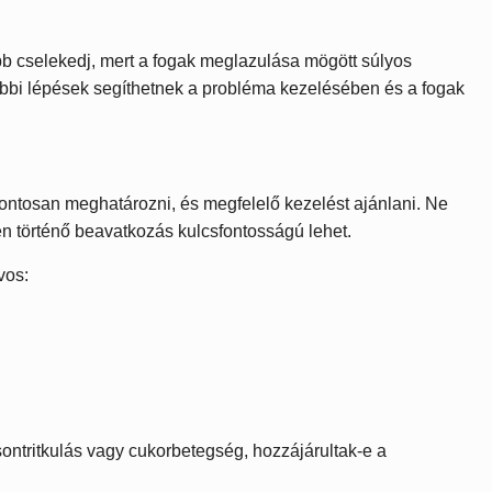
bb cselekedj, mert a fogak meglazulása mögött súlyos
ábbi lépések segíthetnek a probléma kezelésében és a fogak
pontosan meghatározni, és megfelelő kezelést ajánlani. Ne
en történő beavatkozás kulcsfontosságú lehet.
vos:
ntritkulás vagy cukorbetegség, hozzájárultak-e a