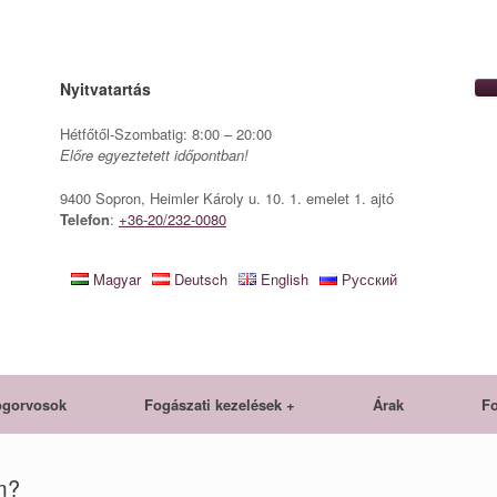
Nyitvatartás
Hétfőtől-Szombatig: 8:00 – 20:00
Előre egyeztetett időpontban!
9400 Sopron, Heimler Károly u. 10. 1. emelet 1. ajtó
Telefon
:
+36-20/232-0080
Magyar
Deutsch
English
Русский
ogorvosok
Fogászati kezelések +
Árak
Fo
m?