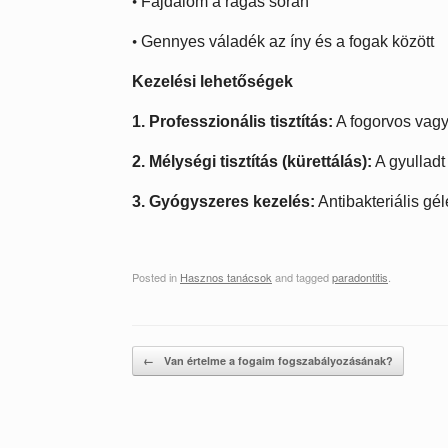
•
Fájdalom a rágás során
•
Gennyes váladék az íny és a fogak között
Kezelési lehetőségek
1. Professzionális tisztítás:
A fogorvos vagy 
2. Mélységi tisztítás (kürettálás):
A gyulladt 
3. Gyógyszeres kezelés:
Antibakteriális gé
Posted in
Hasznos tanácsok
and tagged
paradontitis
.
Post navigation
←
Van értelme a fogaim fogszabályozásának?