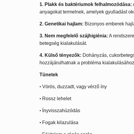
1. Plakk és baktériumok felhalmozódása:
anyagokat termelnek, amelyek gyulladást ok
2. Genetikai hajlam:
Bizonyos emberek hajl
3. Nem megfelelő szájhigiénia:
A rendszere
betegség kialakulását.
4. Külső tényezők:
Dohányzás, cukorbetegsé
hozzájárulhatnak a probléma kialakulásához
Tünetek
•
Vörös, duzzadt, vagy vérző íny
•
Rossz lehelet
•
Ínyvisszahúzódás
•
Fogak kilazulása