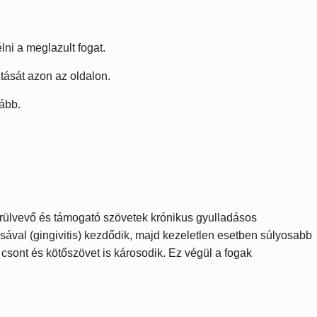
ni a meglazult fogat.
tását azon az oldalon.
ább.
örülvevő és támogató szövetek krónikus gyulladásos
ával (gingivitis) kezdődik, majd kezeletlen esetben súlyosabb
 csont és kötőszövet is károsodik. Ez végül a fogak