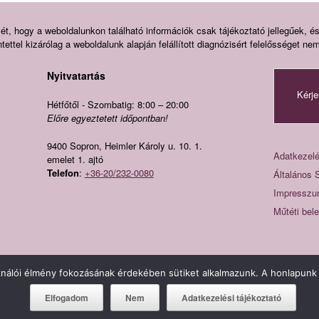
ét, hogy a weboldalunkon található információk csak tájékoztató jellegűek, é
ettel kizárólag a weboldalunk alapján felállított diagnózisért felelősséget nem
Nyitvatartás
Kérje
Hétfőtől - Szombatig: 8:00 – 20:00
Előre egyeztetett időpontban!
9400 Sopron, Heimler Károly u. 10. 1.
Adatkezelé
emelet 1. ajtó
Telefon
:
+36-20/232-0080
Általános 
Impressz
Műtéti bel
Fogászat, fogorvosi rendelő Sopron - Hermesz Dental © 2026
ználói élmény fokozásának érdekében sütiket alkalmazunk. A honlapunk 
A
SiteOrigin
Theme
Elfogadom
Nem
Adatkezelési tájékoztató