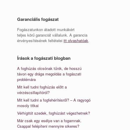
Garanciális fogászat
Fogászatunkon átadott munkákért
teljes körű garanciát vállalunk. A garancia
érvényesítésének feltételei
itt olvashatóak
.
Írások a fogászati blogban
A foghúzás olcsónak tűnik, de hosszú
távon egy drága megoldás a fogászati
problémára
Mit kell tudni foghúzás előtt a
vérzéscsillapítóról?
Mit kell tudni a fogfehérítésről? – A ragyogó
mosoly titkai
Vérhígitót szedek, foghúzást végezhetnek?
Már csak egy esélye van a fogamnak.
Csappal felépíteni mennyire sikeres?