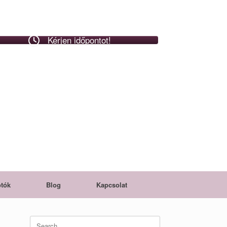
Kérjen időpontot!
tók
Blog
Kapcsolat
Search