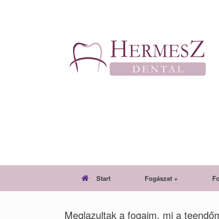
Skip
to
content
Start
Fogászat +
F
Meglazultak a fogaim, mi a teendő