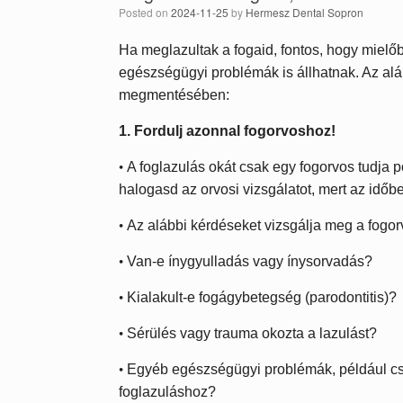
Posted on
2024-11-25
by
Hermesz Dental Sopron
Ha meglazultak a fogaid, fontos, hogy mielő
egészségügyi problémák is állhatnak. Az al
megmentésében:
1. Fordulj azonnal fogorvoshoz!
•
A foglazulás okát csak egy fogorvos tudja 
halogasd az orvosi vizsgálatot, mert az időb
•
Az alábbi kérdéseket vizsgálja meg a fogor
•
Van-e ínygyulladás vagy ínysorvadás?
•
Kialakult-e fogágybetegség (parodontitis)?
•
Sérülés vagy trauma okozta a lazulást?
•
Egyéb egészségügyi problémák, például cso
foglazuláshoz?