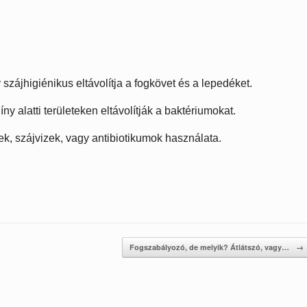
szájhigiénikus eltávolítja a fogkövet és a lepedéket.
íny alatti területeken eltávolítják a baktériumokat.
lek, szájvizek, vagy antibiotikumok használata.
Fogszabályozó, de melyik? Átlátszó, vagy…
→