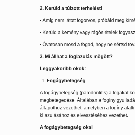
2. Kerüld a túlzott terhelést!
•
Amíg nem látott fogorvos, próbáld meg kímél
•
Kerüld a kemény vagy rágós ételek fogyasz
•
Óvatosan mosd a fogad, hogy ne sértsd tov
3. Mi állhat a foglazulás mögött?
Leggyakoribb okok:
Fogágybetegség
A fogágybetegség (parodontitis) a fogakat k
megbetegedése. Általában a fogíny gyulladás
állapothoz vezethet, amelyben a fogíny alatti
kilazulásához és elvesztéséhez vezethet.
A fogágybetegség okai