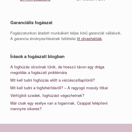
Garanciális fogászat
Fogászatunkon átadott munkákért teljes körű garanciát vállalunk.
A garancia érvényesítésének feltételei
itt olvashatóak
.
Írások a fogászati blogban
A foghúzás olcsónak tűnik, de hosszú távon egy drága
megoldás a fogászati problémára
Mit kell tudni foghúzás előtt a vérzéscsillapítóról?
Mit kell tudni a fogfehérítésről? – A ragyogó mosoly titkai
Vérhígitót szedek, foghúzást végezhetnek?
Már csak egy esélye van a fogamnak. Csappal felépíteni
mennyire sikeres?