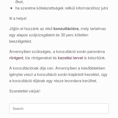
őket,
ha szeretne kötelezettségek nélkül információhoz jutni
itt a helye!
Jöjjön el hozzánk az első
konzultációra
, mely tartalmaz
egy alapos szájvizsgálatot és 30 perc kötetlen
beszélgetést.
Amennyiben szükséges, a konzultáció során panoráma
röntgent
, kis röntgeneket és
kezelési tervet
is készítünk.
A konzultációnak díja van. Amennyiben a későbbiekben
igénybe veszi a konzultáció során kiajánlott kezelést, úgy
a konzultáció díjának egy része levonásra kerülhet.
Szeretettel várjuk!
Search
for: