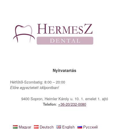
Skip
to
content
Nyitvatartás
Hétfőtől-Szombatig: 8:00 – 20:00
Előre egyeztetett időpontban!
9400 Sopron, Heimler Károly u. 10. 1. emelet 1. ajtó
Telefon
:
+36-20/232-0080
Magyar
Deutsch
English
Русский