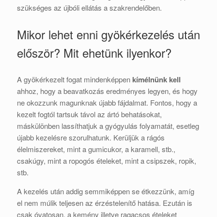
szükséges az újbóli ellátás a szakrendelőben.
Mikor lehet enni gyökérkezelés után
először? Mit ehetünk ilyenkor?
A gyökérkezelt fogat mindenképpen
kímélnünk kell
ahhoz, hogy a beavatkozás eredményes legyen, és hogy
ne okozzunk magunknak újabb fájdalmat. Fontos, hogy a
kezelt fogtól tartsuk távol az ártó behatásokat,
máskülönben lassíthatjuk a gyógyulás folyamatát, esetleg
újabb kezelésre szorulhatunk. Kerüljük a rágós
élelmiszereket, mint a gumicukor, a karamell, stb.,
csakúgy, mint a ropogós ételeket, mint a csipszek, ropik,
stb.
A kezelés után addig semmiképpen se étkezzünk, amíg
el nem múlik teljesen az érzéstelenítő hatása. Ezután is
csak óvatosan, a kemény illetve ragacsos ételeket