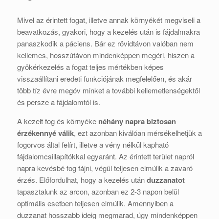
Mivel az érintett fogat, illetve annak környékét megviseli a
beavatkozás, gyakori, hogy a kezelés után is fájdalmakra
panaszkodik a páciens. Bár ez rövidtávon valóban nem
kellemes, hosszútávon mindenképpen megéri, hiszen a
gyökérkezelés a fogat teljes mértékben képes
visszaállítani eredeti funkciójának megfelelően, és akár
több tíz évre megóv minket a további kellemetlenségektől
és persze a fájdalomtól is.
A kezelt fog és környéke
néhány napra biztosan
érzékennyé válik
, ezt azonban kiválóan mérsékelhetjük a
fogorvos által felírt, illetve a vény nélkül kapható
fájdalomcsillapítókkal egyaránt. Az érintett terület napról
napra kevésbé fog fájni, végül teljesen elmúlik a zavaró
érzés. Előfordulhat, hogy a kezelés után
duzzanatot
tapasztalunk az arcon, azonban ez 2-3 napon belül
optimális esetben teljesen elmúlik. Amennyiben a
duzzanat hosszabb ideig megmarad, úgy mindenképpen