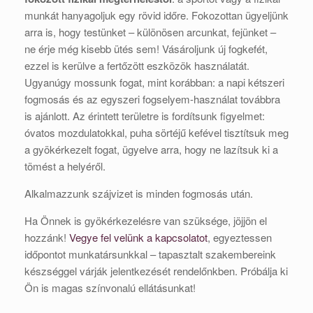
munkát hanyagoljuk egy rövid időre. Fokozottan ügyeljünk
arra is, hogy testünket – különösen arcunkat, fejünket –
ne érje még kisebb ütés sem! Vásároljunk új fogkefét,
ezzel is kerülve a fertőzött eszközök használatát.
Ugyanúgy mossunk fogat, mint korábban: a napi kétszeri
fogmosás és az egyszeri fogselyem-használat továbbra
is ajánlott. Az érintett területre is fordítsunk figyelmet:
óvatos mozdulatokkal, puha sörtéjű kefével tisztítsuk meg
a gyökérkezelt fogat, ügyelve arra, hogy ne lazítsuk ki a
tömést a helyéről.
Alkalmazzunk szájvizet is minden fogmosás után.
Ha Önnek is gyökérkezelésre van szüksége, jöjjön el
hozzánk!
Vegye fel velünk a kapcsolatot
, egyeztessen
időpontot munkatársunkkal – tapasztalt szakembereink
készséggel várják jelentkezését rendelőnkben. Próbálja ki
Ön is magas színvonalú ellátásunkat!