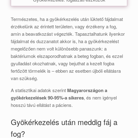
Természetes, ha a gyökérkezelés után lüktető fájdalmat
érzékelünk az érintett területen, vagy érzékeny a fog,
amin a beavatkozást végezték. Tapasztalhatunk ilyenkor
fájdalmat és duzzanatot akkor is, ha a gyökérkezelést
megelőzően nem volt különösebb panaszunk: a
baktériumok elszaporodhatnak a beteg fogban, és ezzel
gyulladást okozhatnak, vagy bejuthat a kezelt fogba
fertőzött törmelék is – ebben az esetben újbóli ellátásra
van szükség.
A statisztikai adatok szerint
Magyarországon a
gyökérkezelések 90-95%-a sikeres
, és nem igényel
hosszú távú ellátást a páciens.
Gyökérkezelés után meddig fáj a
fog?