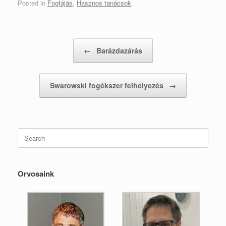
Posted in
Fogfájás
,
Hasznos tanácsok
.
Post navigation
←
Barázdazárás
Swarowski fogékszer felhelyezés
→
Search
for:
Orvosaink