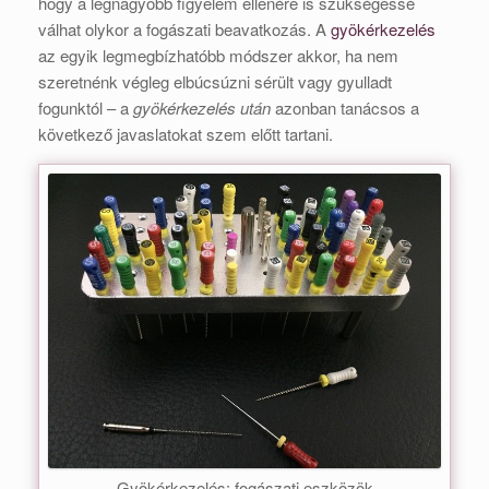
hogy a legnagyobb figyelem ellenére is szükségessé
válhat olykor a fogászati beavatkozás. A
gyökérkezelés
az egyik legmegbízhatóbb módszer akkor, ha nem
szeretnénk végleg elbúcsúzni sérült vagy gyulladt
fogunktól – a
gyökérkezelés után
azonban tanácsos a
következő javaslatokat szem előtt tartani.
Gyökérkezelés: fogászati eszközök