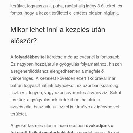
kerülve, fogyasszunk puha, rágást alig igénylő étkeket, és
fontos, hogy a kezelt területtel ellentétes oldalon rágjunk.
Mikor lehet inni a kezelés után
először?
A
folyadékbevitel
kérdése még az evésnél is fontosabb.
Ez nagyban hozzájárul a gyógyulás folyamatához, hiszen
a regenerálódáshoz elengedhetetlen a megfelelő
vérkeringés. A kezelést követően ezért 1-2 órával már
bátran fogyaszthatunk folyadékot, ez azonban kizárólag
tiszta víz legyen, vagy szénsavmentes ásványvíz! Sokat
teszünk a gyógyulásunk érdekében, ha eleinte
szívószálat használunk, ezzel is kímélve az igénybe vett
területet.
A gyökérkezelés után minden esetben
óvakodjunk a
fokozott fizikai megterheléstől
: a sportot vagy a fizikai