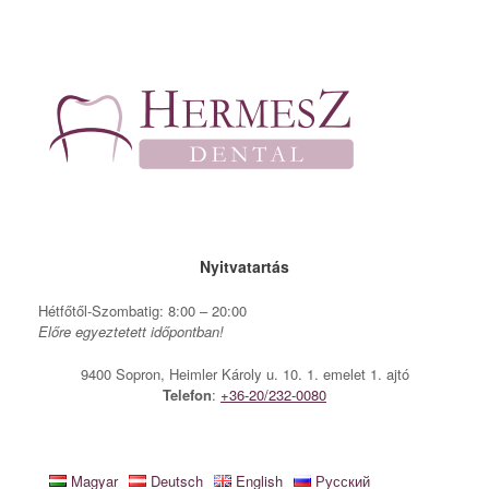
Skip
to
content
Nyitvatartás
Hétfőtől-Szombatig: 8:00 – 20:00
Előre egyeztetett időpontban!
9400 Sopron, Heimler Károly u. 10. 1. emelet 1. ajtó
Telefon
:
+36-20/232-0080
Magyar
Deutsch
English
Русский