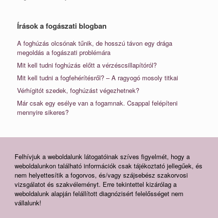
Írások a fogászati blogban
A foghúzás olcsónak tűnik, de hosszú távon egy drága
megoldás a fogászati problémára
Mit kell tudni foghúzás előtt a vérzéscsillapítóról?
Mit kell tudni a fogfehérítésről? – A ragyogó mosoly titkai
Vérhígitót szedek, foghúzást végezhetnek?
Már csak egy esélye van a fogamnak. Csappal felépíteni
mennyire sikeres?
Felhívjuk a weboldalunk látogatóinak szíves figyelmét, hogy a
weboldalunkon található információk csak tájékoztató jellegűek, és
nem helyettesítik a fogorvos, és/vagy szájsebész szakorvosi
vizsgálatot és szakvéleményt. Erre tekintettel kizárólag a
weboldalunk alapján felállított diagnózisért felelősséget nem
vállalunk!